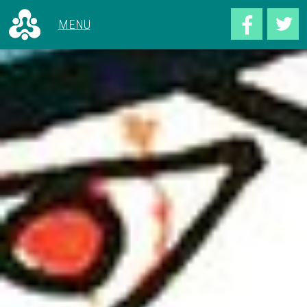
ALLE ARTIKELEN
VOOR 1966
CONCERTEN
1966 - 1969
HET GEBOUW
1970 - 1979
ACHTER DE SCHERMEN
1980 - 1989
1990 - 1999
2000 - 2009
2010 - NU
CONCERTOVERZICHT
DEEL UW VERHAAL
OVER DOELENGEHEUGEN