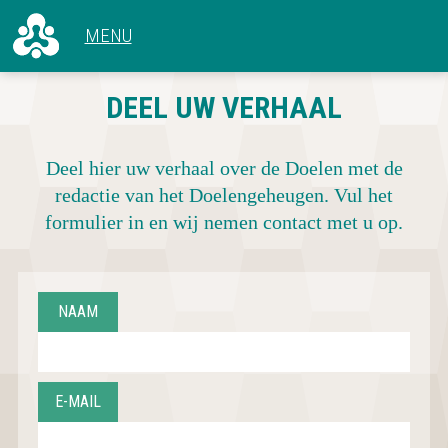
ALLE ARTIKELEN
DEEL UW VERHAAL
VOOR 1966
CONCERTEN
1966 - 1969
HET GEBOUW
1970 - 1979
Deel hier uw verhaal over de Doelen met de
ACHTER DE SCHERMEN
1980 - 1989
redactie van het Doelengeheugen. Vul het
1990 - 1999
formulier in en wij nemen contact met u op.
2000 - 2009
2010 - NU
NAAM
E-MAIL
CONCERTOVERZICHT
DEEL UW VERHAAL
OVER DOELENGEHEUGEN