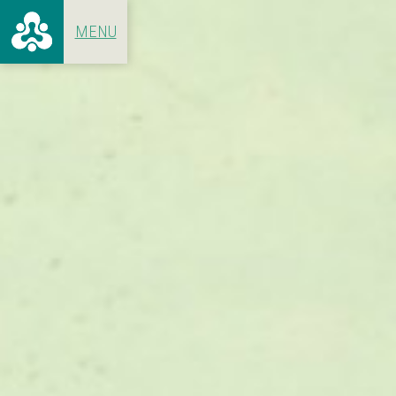
ALLE ARTIKELEN
VOOR 19
CONCERTEN
1966 - 1
HET GEBOUW
1970 - 1
ACHTER DE SCHERMEN
1980 - 1
1990 - 1
2000 - 2
2010 - N