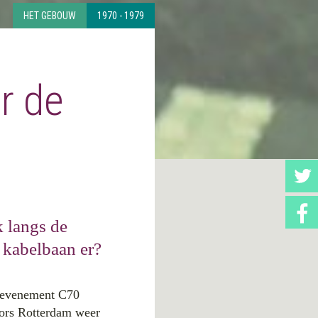
HET GEBOUW
1970 - 1979
r de
k langs de
kabelbaan er?
t evenement C70
tors Rotterdam weer