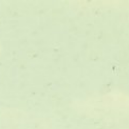
66
CONCERTOVERZICHT
969
DEEL UW VERHAAL
979
OVER DOELENGEHEUGEN
989
999
009
U