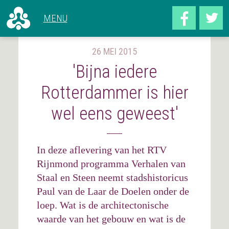
HET GEBOUW
2010 - NU
ALLE ARTIKELEN
26 MEI 2015
VOOR 1966
CONCERTEN
'Bijna iedere
1966 - 1969
HET GEBOUW
1970 - 1979
Rotterdammer is hier
ACHTER DE SCHERMEN
1980 - 1989
wel eens geweest'
1990 - 1999
2000 - 2009
2010 - NU
In deze aflevering van het RTV
Rijnmond programma Verhalen van
Staal en Steen neemt stadshistoricus
Paul van de Laar de Doelen onder de
loep. Wat is de architectonische
CONCERTOVERZICHT
DEEL UW VERHAAL
waarde van het gebouw en wat is de
OVER DOELENGEHEUGEN