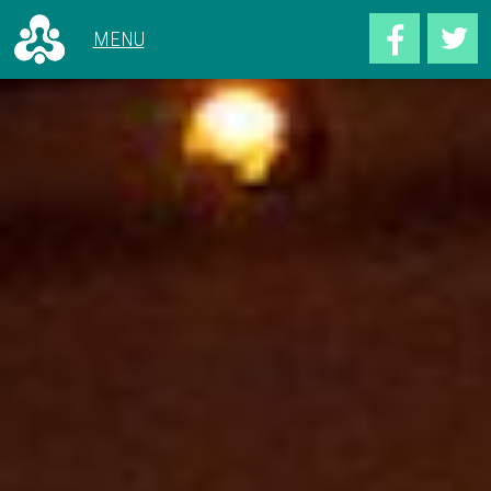
ALLE ARTIKELEN
VOOR 1966
CONCERTEN
1966 - 1969
HET GEBOUW
1970 - 1979
ACHTER DE SCHERMEN
1980 - 1989
1990 - 1999
2000 - 2009
2010 - NU
CONCERTOVERZICHT
DEEL UW VERHAAL
OVER DOELENGEHEUGEN