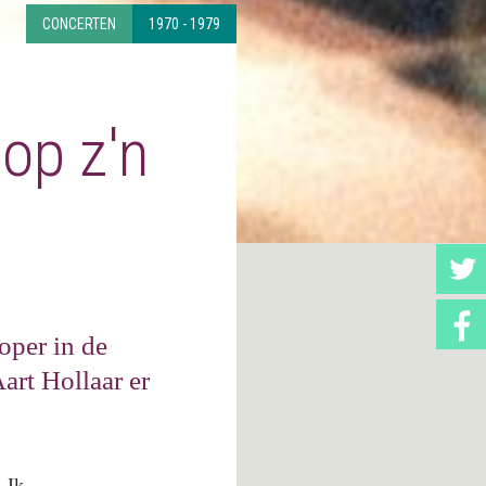
CONCERTEN
1970 - 1979
op z'n
oper in de
art Hollaar er
 Ik