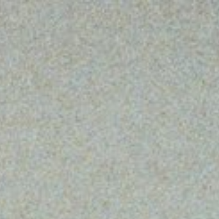
66
CONCERTOVERZICHT
969
DEEL UW VERHAAL
979
OVER DOELENGEHEUGEN
989
999
009
U