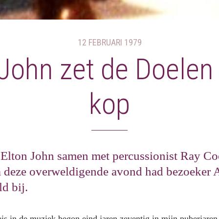
12 FEBRUARI 1979
 John zet de Doelen 
kop
 Elton John samen met percussionist Ray Co
a deze overweldigende avond had bezoeker A
d bij.
is in de muziek begon eind jaren zeventig in mijn puberjaren.