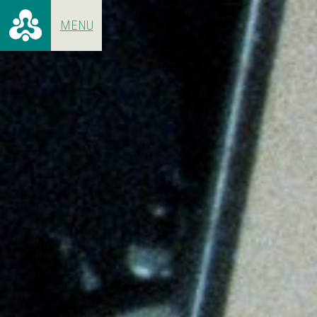
ALLE ARTIKELEN
VOOR 19
CONCERTEN
1966 - 1
HET GEBOUW
1970 - 1
ACHTER DE SCHERMEN
1980 - 1
1990 - 1
2000 - 2
2010 - N