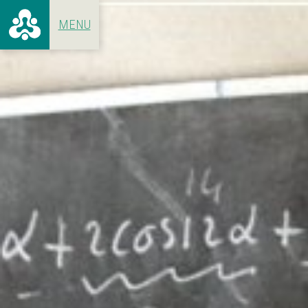
ALLE ARTIKELEN
VOOR 19
CONCERTEN
1966 - 1
HET GEBOUW
1970 - 1
ACHTER DE SCHERMEN
1980 - 1
1990 - 1
2000 - 2
2010 - N