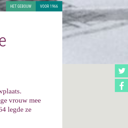
HET GEBOUW
VOOR 1966
e
wplaats.
nige vrouw mee
64 legde ze