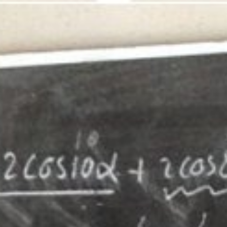
66
CONCERTOVERZICHT
969
DEEL UW VERHAAL
979
OVER DOELENGEHEUGEN
989
999
009
U