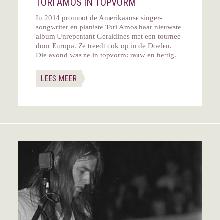
TORI AMOS IN TOPVORM
In 2014 promoot de Amerikaanse singer-
songwriter en pianiste Tori Amos haar nieuwste
album Unrepentant Geraldines met een tournee
door Europa. Ze treedt ook op in de Doelen.
Die avond was ze in topvorm: rauw en heftig.
LEES MEER