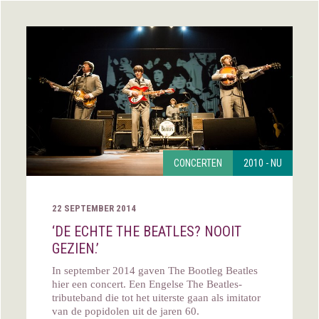
CONCERTEN
2010 - NU
22 SEPTEMBER 2014
‘DE ECHTE THE BEATLES? NOOIT
GEZIEN.’
In september 2014 gaven The Bootleg Beatles
hier een concert. Een Engelse The Beatles-
tributeband die tot het uiterste gaan als imitator
van de popidolen uit de jaren 60.