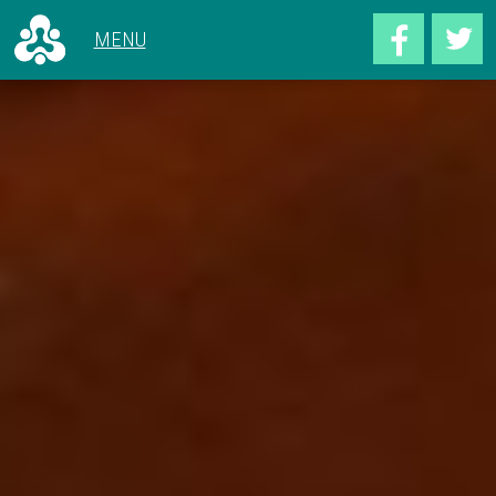
ALLE ARTIKELEN
VOOR 1966
CONCERTEN
1966 - 1969
HET GEBOUW
1970 - 1979
ACHTER DE SCHERMEN
1980 - 1989
1990 - 1999
2000 - 2009
2010 - NU
CONCERTOVERZICHT
DEEL UW VERHAAL
OVER DOELENGEHEUGEN