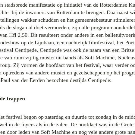
n stadsbrede manifestatie op initiatief van de Rotterdamse Ku
chter bij de inwoners van Rotterdam te brengen. Daarnaast wil
nstellingen wakker schudden en het gemeentebestuur stimuleren
oals de slogan al doet vermoeden, zijn alle programmaonderde
 van Hfl 2,50. Dit resulteert onder andere in een balletuitvoer
odeshow op de Lijnbaan, een nachtelijk filmfestival, het Poet
tfestival Centipede. Centipede was ook de naam van een Britse
e van ruim vijftig musici uit bands als Soft Machine, Nucle
roup. Zij vormen de hoofdact van het festival, waar verder o
n optredens van andere musici en gezelschappen op het prog
 Paul van der Eerden bezochten destijds Centipede:
 de trappen
et festival begon op zaterdag en duurde tot zondag in de mid
l in de foyers als in de zalen. De hoofdact was in de Grote
ven door leden van Soft Machine en nog vele andere grote na