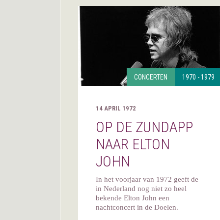
CONCERTEN
1970 - 1979
14 APRIL 1972
OP DE ZUNDAPP
NAAR ELTON
JOHN
In het voorjaar van 1972 geeft de
in Nederland nog niet zo heel
bekende Elton John een
nachtconcert in de Doelen.