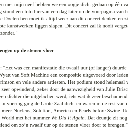
n met mijn neef hebben we een oogje dicht gedaan op één va
g stond een foto hiervan een dag later op de voorpagina van 
de Doelen ben moet ik altijd weer aan dit concert denken en z
ote kunstwerken liggen slapen. Dit concert zal ik nooit verget
jzonder."
engen op de stenen vloer
: "Het was een manifestatie die twaalf uur (of langer) duurde
Wyatt van Soft Machine een compositie uitgevoerd door leden
rimson en vele andere artiesten. Het podium stond helemaal
 zeer opwindend, zeker door de aanwezigheid van Julie Drisc
een dichter die uitgelachen werd, iets wat ik zeer beschamend
 uitvoering ging de Grote Zaal dicht en waren in de rest van
 meer Nucleus, Solution, America en Pearls before Swine. Ik
 World met het nummer
We Did It Again
. Dat deuntje zit no
iend om zo’n twaalf uur op de stenen vloer door te brengen."