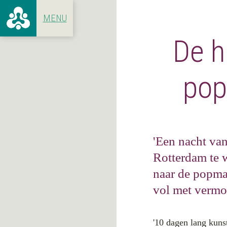
De h
ALLE ARTIKELEN
VOOR 19
CONCERTEN
1966 - 1
pop
HET GEBOUW
1970 - 1
ACHTER DE SCHERMEN
1980 - 1
1990 - 1
2000 - 2
'Een nacht van
2010 - N
Rotterdam te 
naar de popman
vol met vermo
'10 dagen lang kunst