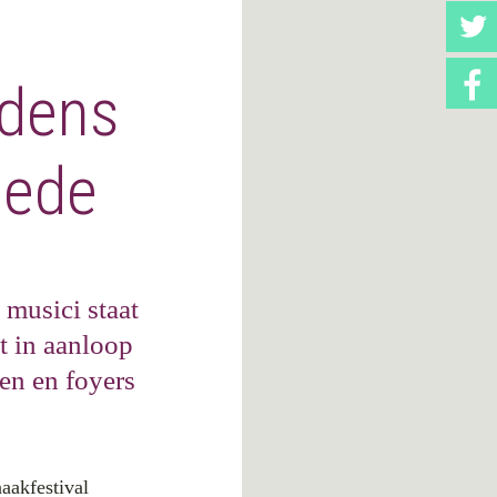
jdens
pede
 musici staat
t in aanloop
pen en foyers
naakfestival