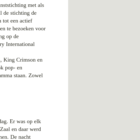
nststichting met als
 de stichting de
 tot een actief
len te bezoeken voor
ing op de
ry International
us, King Crimson en
ok pop- en
ramma staan. Zowel
dag. Er was op elk
 Zaal en daar werd
men. De nacht