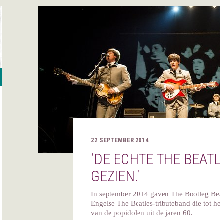
22 SEPTEMBER 2014
‘DE ECHTE THE BEAT
GEZIEN.’
In september 2014 gaven The Bootleg Beat
Engelse The Beatles-tributeband die tot het
van de popidolen uit de jaren 60.