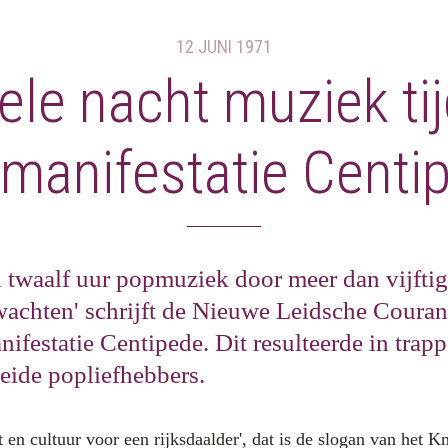
12 JUNI 1971
ele nacht muziek ti
66
CONCERTOVERZICHT
969
DEEL UW VERHAAL
manifestatie Centi
979
OVER DOELENGEHEUGEN
989
999
009
 twaalf uur popmuziek door meer dan vijftig
U
wachten' schrijft de Nieuwe Leidsche Couran
ifestatie Centipede. Dit resulteerde in trap
eide popliefhebbers.
 en cultuur voor een rijksdaalder', dat is de slogan van het K