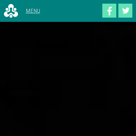
ALLE ARTIKELEN
VOOR 1966
CONCERTEN
1966 - 1969
HET GEBOUW
1970 - 1979
ACHTER DE SCHERMEN
1980 - 1989
1990 - 1999
2000 - 2009
2010 - NU
CONCERTOVERZICHT
DEEL UW VERHAAL
OVER DOELENGEHEUGEN