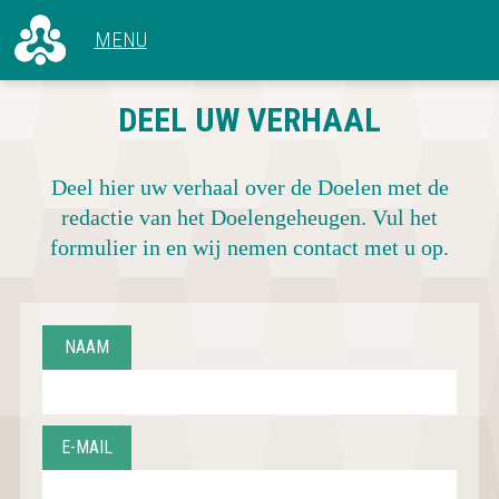
ALLE ARTIKELEN
DEEL UW VERHAAL
VOOR 1966
CONCERTEN
1966 - 1969
HET GEBOUW
1970 - 1979
Deel hier uw verhaal over de Doelen met de
ACHTER DE SCHERMEN
1980 - 1989
redactie van het Doelengeheugen. Vul het
1990 - 1999
formulier in en wij nemen contact met u op.
2000 - 2009
2010 - NU
NAAM
E-MAIL
CONCERTOVERZICHT
DEEL UW VERHAAL
OVER DOELENGEHEUGEN