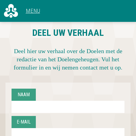
ALLE ARTIKELEN
DEEL UW VERHAAL
VOOR 1966
CONCERTEN
1966 - 1969
HET GEBOUW
1970 - 1979
Deel hier uw verhaal over de Doelen met de
ACHTER DE SCHERMEN
1980 - 1989
redactie van het Doelengeheugen. Vul het
1990 - 1999
formulier in en wij nemen contact met u op.
2000 - 2009
2010 - NU
NAAM
E-MAIL
CONCERTOVERZICHT
DEEL UW VERHAAL
OVER DOELENGEHEUGEN