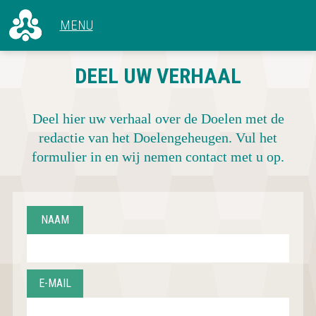
ALLE ARTIKELEN
DEEL UW VERHAAL
VOOR 1966
CONCERTEN
1966 - 1969
HET GEBOUW
1970 - 1979
Deel hier uw verhaal over de Doelen met de
ACHTER DE SCHERMEN
1980 - 1989
redactie van het Doelengeheugen. Vul het
1990 - 1999
formulier in en wij nemen contact met u op.
2000 - 2009
2010 - NU
NAAM
E-MAIL
CONCERTOVERZICHT
DEEL UW VERHAAL
OVER DOELENGEHEUGEN