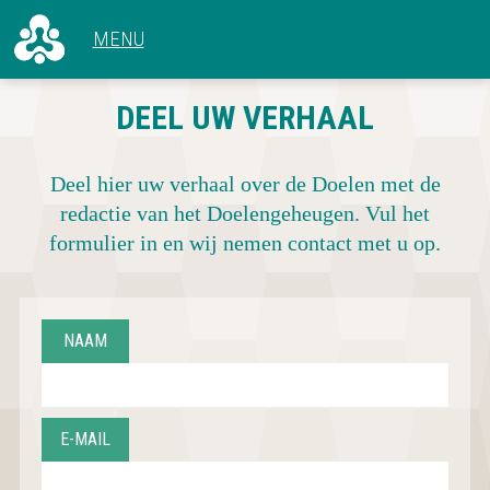
ALLE ARTIKELEN
DEEL UW VERHAAL
VOOR 1966
CONCERTEN
1966 - 1969
HET GEBOUW
1970 - 1979
Deel hier uw verhaal over de Doelen met de
ACHTER DE SCHERMEN
1980 - 1989
redactie van het Doelengeheugen. Vul het
1990 - 1999
formulier in en wij nemen contact met u op.
2000 - 2009
2010 - NU
NAAM
E-MAIL
CONCERTOVERZICHT
DEEL UW VERHAAL
OVER DOELENGEHEUGEN