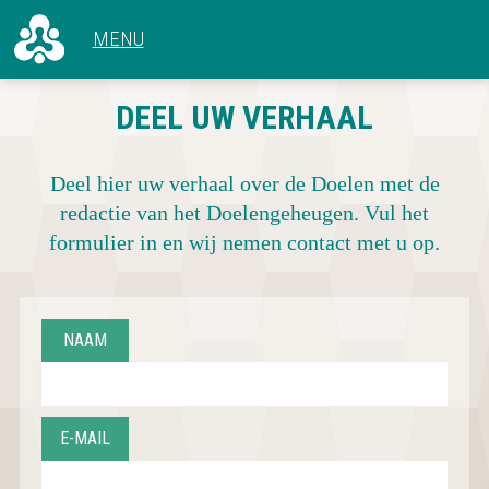
ALLE ARTIKELEN
DEEL UW VERHAAL
VOOR 1966
CONCERTEN
1966 - 1969
HET GEBOUW
1970 - 1979
Deel hier uw verhaal over de Doelen met de
ACHTER DE SCHERMEN
1980 - 1989
redactie van het Doelengeheugen. Vul het
1990 - 1999
formulier in en wij nemen contact met u op.
2000 - 2009
2010 - NU
NAAM
E-MAIL
CONCERTOVERZICHT
DEEL UW VERHAAL
OVER DOELENGEHEUGEN