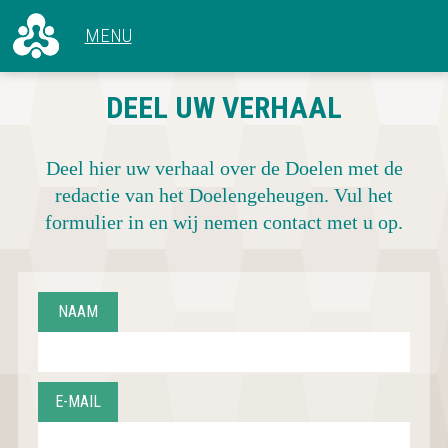
ALLE ARTIKELEN
DEEL UW VERHAAL
VOOR 1966
CONCERTEN
1966 - 1969
HET GEBOUW
1970 - 1979
Deel hier uw verhaal over de Doelen met de
ACHTER DE SCHERMEN
1980 - 1989
redactie van het Doelengeheugen. Vul het
1990 - 1999
formulier in en wij nemen contact met u op.
2000 - 2009
2010 - NU
NAAM
E-MAIL
CONCERTOVERZICHT
DEEL UW VERHAAL
OVER DOELENGEHEUGEN