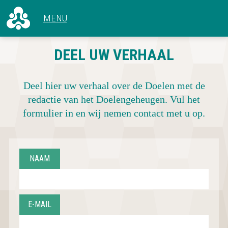
ALLE ARTIKELEN
DEEL UW VERHAAL
VOOR 1966
CONCERTEN
1966 - 1969
HET GEBOUW
1970 - 1979
Deel hier uw verhaal over de Doelen met de
ACHTER DE SCHERMEN
1980 - 1989
redactie van het Doelengeheugen. Vul het
1990 - 1999
formulier in en wij nemen contact met u op.
2000 - 2009
2010 - NU
NAAM
E-MAIL
CONCERTOVERZICHT
DEEL UW VERHAAL
OVER DOELENGEHEUGEN