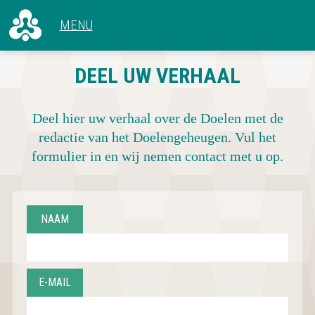
ALLE ARTIKELEN
DEEL UW VERHAAL
VOOR 1966
CONCERTEN
1966 - 1969
HET GEBOUW
1970 - 1979
Deel hier uw verhaal over de Doelen met de
ACHTER DE SCHERMEN
1980 - 1989
redactie van het Doelengeheugen. Vul het
1990 - 1999
formulier in en wij nemen contact met u op.
2000 - 2009
2010 - NU
NAAM
E-MAIL
CONCERTOVERZICHT
DEEL UW VERHAAL
OVER DOELENGEHEUGEN