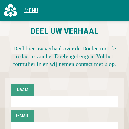
ALLE ARTIKELEN
DEEL UW VERHAAL
VOOR 1966
CONCERTEN
1966 - 1969
HET GEBOUW
1970 - 1979
Deel hier uw verhaal over de Doelen met de
ACHTER DE SCHERMEN
1980 - 1989
redactie van het Doelengeheugen. Vul het
1990 - 1999
formulier in en wij nemen contact met u op.
2000 - 2009
2010 - NU
NAAM
E-MAIL
CONCERTOVERZICHT
DEEL UW VERHAAL
OVER DOELENGEHEUGEN