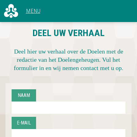
ALLE ARTIKELEN
DEEL UW VERHAAL
VOOR 1966
CONCERTEN
1966 - 1969
HET GEBOUW
1970 - 1979
Deel hier uw verhaal over de Doelen met de
ACHTER DE SCHERMEN
1980 - 1989
redactie van het Doelengeheugen. Vul het
1990 - 1999
formulier in en wij nemen contact met u op.
2000 - 2009
2010 - NU
NAAM
E-MAIL
CONCERTOVERZICHT
DEEL UW VERHAAL
OVER DOELENGEHEUGEN